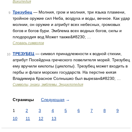
Википедия
Трезубец
— Молния, гром и молния, три языка пламени,
9
тройное оружие сил Неба, воздуха и воды, вечное. Как удар
молнии, он оружие и атрибут всех небесных, громовых
богов и богов бури. Эмблема всех водных богов, силы и
плодородия вод Может также&#8230; …
Словарь символов
ТРЕЗУБЕЦ
— символ принадлежности к водной стихии,
10
атрибут Посейдона греческого повелителя морей. Трезубец
ему вручили киклопы (циклопы). Трезубец может входить в
гербы и флаги морских государств. На перстне князя
Владимира Красное Солнышко был вырезан&#8230; …
Символы, знаки, эмблемы. Энциклопедия
Страницы
Следующая
→
1
2
3
4
5
6
7
8
9
10
11
12
13