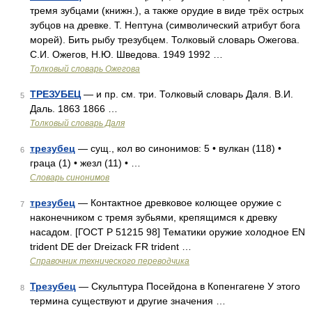
тремя зубцами (книжн.), а также орудие в виде трёх острых
зубцов на древке. Т. Нептуна (символический атрибут бога
морей). Бить рыбу трезубцем. Толковый словарь Ожегова.
С.И. Ожегов, Н.Ю. Шведова. 1949 1992 …
Толковый словарь Ожегова
ТРЕЗУБЕЦ
— и пр. см. три. Толковый словарь Даля. В.И.
5
Даль. 1863 1866 …
Толковый словарь Даля
трезубец
— сущ., кол во синонимов: 5 • вулкан (118) •
6
граца (1) • жезл (11) • …
Словарь синонимов
трезубец
— Контактное древковое колющее оружие с
7
наконечником с тремя зубьями, крепящимся к древку
насадом. [ГОСТ Р 51215 98] Тематики оружие холодное EN
trident DE der Dreizack FR trident …
Справочник технического переводчика
Трезубец
— Скульптура Посейдона в Копенгагене У этого
8
термина существуют и другие значения …