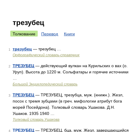
трезубец
Толкование
Перевод
Книги
трезубец
— трезубец …
1
Орфографический словарь-справочник
ТРЕЗУБЕЦ
— действующий вулкан на Курильских о вах (о.
2
Уруп). Высота до 1220 м. Сольфатары и горячие источники
…
Большой Энциклопедический словарь
ТРЕЗУБЕЦ
— ТРЕЗУБЕЦ, трезубца, муж. (книжн.). Жезл,
3
посох с тремя зубцами (в греч. мифологии атрибут бога
морей Посейдона). Толковый словарь Ушакова. Д.Н.
Ушаков. 1935 1940 …
Толковый словарь Ушакова
ТРЕЗУБЕЦ
— ТРЕЗУБЕЦ, бца, муж. Жезл, завершающийся
4